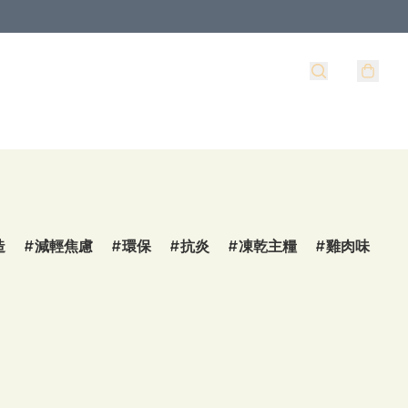
造
減輕焦慮
環保
抗炎
凍乾主糧
雞肉味